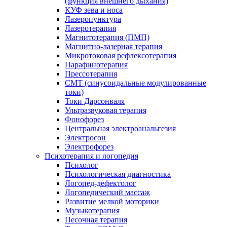
(функция внешнего дыхания)
КУФ зева и носа
Лазеропунктура
Лазеротерапия
Магнитотерапия (ПМП)
Магнитно-лазерная терапия
Микротоковая рефлексотерапия
Парафинотерапия
Прессотерапия
СМТ (синусоидальные модулированные
токи)
Токи Дарсонваля
Ультразвуковая терапия
Фонофорез
Центральная электроанальгезия
Электросон
Электрофорез
Психотерапия и логопедия
Психолог
Психологическая диагностика
Логопед-дефектолог
Логопедический массаж
Развитие мелкой моторики
Музыкотерапия
Песочная терапия