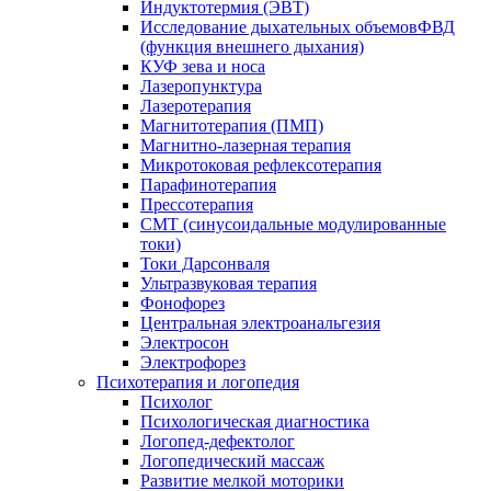
Индуктотермия (ЭВТ)
Исследование дыхательных объемовФВД
(функция внешнего дыхания)
КУФ зева и носа
Лазеропунктура
Лазеротерапия
Магнитотерапия (ПМП)
Магнитно-лазерная терапия
Микротоковая рефлексотерапия
Парафинотерапия
Прессотерапия
СМТ (синусоидальные модулированные
токи)
Токи Дарсонваля
Ультразвуковая терапия
Фонофорез
Центральная электроанальгезия
Электросон
Электрофорез
Психотерапия и логопедия
Психолог
Психологическая диагностика
Логопед-дефектолог
Логопедический массаж
Развитие мелкой моторики