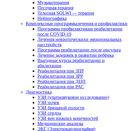
Музыкотерапия
Песочная терапия
Телесная SOLWI — терапия
Нейрографика
Комплексные программылечения и профилактики
Программа профилактикии реабилитации
после COVID-19
Лечения невротическихи эмоциональных
расстройств
Программа реабилитации после инсульта
Лечение задержек в развитии ребёнка
Выездные курсы реабилитации и
абилитации
Реабилитация при ЗПР
Реабилитация при ЗРР
Реабилитация при ДЦП
Реабилитация при РАС
Диагностика
УЗИ (ультразвуковое исследование)
УЗИ почек
УЗИ брюшной полости
УЗИ сердца
УЗИ вен нижних конечностей
Медицинские анализы
ЭКГ (Электрокардиография)