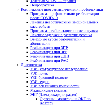
Телесная SOLWI — терапия
Нейрографика
Комплексные программылечения и профилактики
Программа профилактикии реабилитации
после COVID-19
Лечения невротическихи эмоциональных
расстройств
Программа реабилитации после инсульта
Лечение задержек в развитии ребёнка
Выездные курсы реабилитации и
абилитации
Реабилитация при ЗПР
Реабилитация при ЗРР
Реабилитация при ДЦП
Реабилитация при РАС
Диагностика
УЗИ (ультразвуковое исследование)
УЗИ почек
УЗИ брюшной полости
УЗИ сердца
УЗИ вен нижних конечностей
Медицинские анализы
ЭКГ (Электрокардиография)
Cуточный мониторинг ЭКГ по
Холтеру