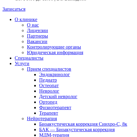
Записаться
О клинике
О нас
Лицензии
Партнеры
Вакансии
Контролирующие органы
Юридическая информация
Специалисты
Услуги
Прием специалистов
Эндокринолог
Педиатр
Остеопат
Невролог
Детский невролог
Ортопед
Физиотерапевт
Терапевт
Нейротерапия
Биоакустическая коррекция Синхро-С, 8к
БАК — Биоакустическая коррекция
МДМ-терапия