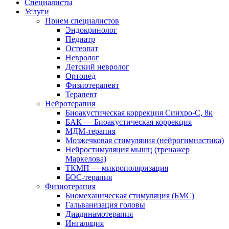
Специалисты
Услуги
Прием специалистов
Эндокринолог
Педиатр
Остеопат
Невролог
Детский невролог
Ортопед
Физиотерапевт
Терапевт
Нейротерапия
Биоакустическая коррекция Синхро-С, 8к
БАК — Биоакустическая коррекция
МДМ-терапия
Мозжечковая стимуляция (нейрогимнастика)
Нейростимуляция мышц (тренажер
Маркелова)
ТКМП — микрополяризация
БОС-терапия
Физиотерапия
Биомеханическая стимуляция (БМС)
Гальванизация головы
Диадинамотерапия
Ингаляция