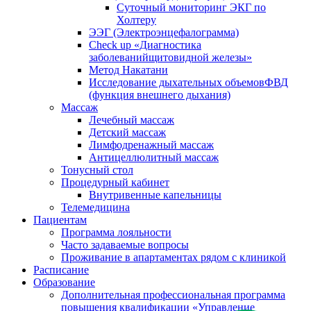
Cуточный мониторинг ЭКГ по
Холтеру
ЭЭГ (Электроэнце­фало­грамма)
Check up «Диагностика
заболеванийщитовидной железы»
Метод Накатани
Исследование дыхательных объемовФВД
(функция внешнего дыхания)
Массаж
Лечебный массаж
Детский массаж
Лимфодренажный массаж
Антицеллюлитный массаж
Тонусный стол
Процедурный кабинет
Внутривенные капельницы
Телемедицина
Пациентам
Программа лояльности
Часто задаваемые вопросы
Проживание в апартаментах рядом с клиникой
Расписание
Образование
Дополнительная профессиональная программа
повышения квалификации «Управление