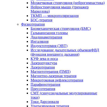
Мозжечковая стимуляция (нейрогимнастика)
Нейростимуляция мышц (тренажер
Маркелова)
ТКМП — микрополяризация
БОС-терапия
Физиотерапия
Биомеханическая стимуляция (БМС)
Гальванизация головы
Диадинамотерапия
Ингаляция
Индуктотермия (ЭВТ)
Исследование дыхательных объемовФВД
(функция внешнего дыхания)
КУФ зева и носа
Лазеропунктура
Лазеротерапия
Магнитотерапия (ПМП)
Магнитно-лазерная терапия
Микротоковая рефлексотерапия
Парафинотерапия
Прессотерапия
СМТ (синусоидальные модулированные
токи)
Токи Дарсонваля
Ультразвуковая терапия