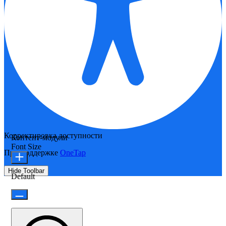
Корректировка доступности
Контент-модули
Font Size
При поддержке
OneTap
Hide Toolbar
Default