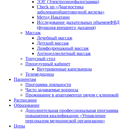
ЭЭГ (Электроэнце­фало­грамма)
Check up «Диагностика
заболеванийщитовидной железы»
Метод Накатани
Исследование дыхательных объемовФВД
(функция внешнего дыхания)
Массаж
Лечебный массаж
Детский массаж
Лимфодренажный массаж
Антицеллюлитный массаж
Тонусный стол
Процедурный кабинет
Внутривенные капельницы
Телемедицина
Пациентам
Программа лояльности
Часто задаваемые вопросы
Проживание в апартаментах рядом с клиникой
Расписание
Образование
Дополнительная профессиональная программа
повышения квалификации «Управление
персоналом медицинской организации»
Цены