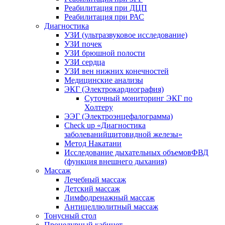
Реабилитация при ДЦП
Реабилитация при РАС
Диагностика
УЗИ (ультразвуковое исследование)
УЗИ почек
УЗИ брюшной полости
УЗИ сердца
УЗИ вен нижних конечностей
Медицинские анализы
ЭКГ (Электрокардиография)
Cуточный мониторинг ЭКГ по
Холтеру
ЭЭГ (Электроэнце­фало­грамма)
Check up «Диагностика
заболеванийщитовидной железы»
Метод Накатани
Исследование дыхательных объемовФВД
(функция внешнего дыхания)
Массаж
Лечебный массаж
Детский массаж
Лимфодренажный массаж
Антицеллюлитный массаж
Тонусный стол
Процедурный кабинет