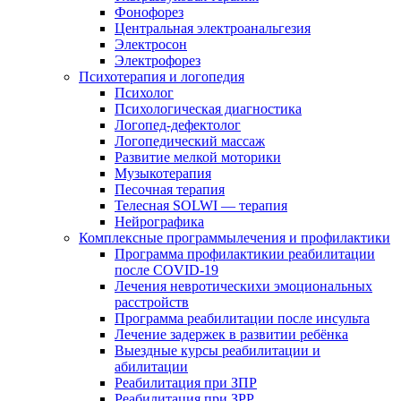
Фонофорез
Центральная электроанальгезия
Электросон
Электрофорез
Психотерапия и логопедия
Психолог
Психологическая диагностика
Логопед-дефектолог
Логопедический массаж
Развитие мелкой моторики
Музыкотерапия
Песочная терапия
Телесная SOLWI — терапия
Нейрографика
Комплексные программылечения и профилактики
Программа профилактикии реабилитации
после COVID-19
Лечения невротическихи эмоциональных
расстройств
Программа реабилитации после инсульта
Лечение задержек в развитии ребёнка
Выездные курсы реабилитации и
абилитации
Реабилитация при ЗПР
Реабилитация при ЗРР