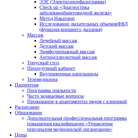
ЭЭГ (Электроэнце­фало­грамма)
Check up «Диагностика
заболеванийщитовидной железы»
Метод Накатани
Исследование дыхательных объемовФВД
(функция внешнего дыхания)
Массаж
Лечебный массаж
Детский массаж
Лимфодренажный массаж
Антицеллюлитный массаж
Тонусный стол
Процедурный кабинет
Внутривенные капельницы
Телемедицина
Пациентам
Программа лояльности
Часто задаваемые вопросы
Проживание в апартаментах рядом с клиникой
Расписание
Образование
Дополнительная профессиональная программа
повышения квалификации «Управление
персоналом медицинской организации»
Цены