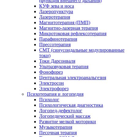
(функция внешнего дыхания)
КУФ зева и носа
Лазеропунктура
Лазеротерапия
Магнитотерапия (ПМП)
Магнитно-лазерная терапия
Микротоковая рефлексотерапия
Парафинотерапия
Прессотерапия
СМТ (синусоидальные модулированные
токи)
Токи Дарсонваля
Ультразвуковая терапия
Фонофорез
Центральная электроанальгезия
Электросон
Электрофорез
Психотерапия и логопедия
Психолог
Психологическая диагностика
Логопед-дефектолог
Логопедический массаж
Развитие мелкой моторики
Музыкотерапия
Песочная терапия