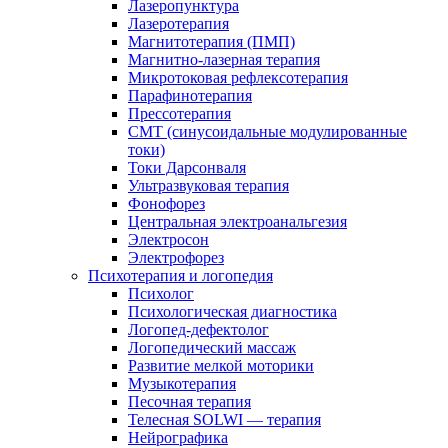
Лазеропунктура
Лазеротерапия
Магнитотерапия (ПМП)
Магнитно-лазерная терапия
Микротоковая рефлексотерапия
Парафинотерапия
Прессотерапия
СМТ (синусоидальные модулированные
токи)
Токи Дарсонваля
Ультразвуковая терапия
Фонофорез
Центральная электроанальгезия
Электросон
Электрофорез
Психотерапия и логопедия
Психолог
Психологическая диагностика
Логопед-дефектолог
Логопедический массаж
Развитие мелкой моторики
Музыкотерапия
Песочная терапия
Телесная SOLWI — терапия
Нейрографика