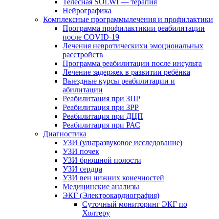
Телесная SOLWI — терапия
Нейрографика
Комплексные программылечения и профилактики
Программа профилактикии реабилитации
после COVID-19
Лечения невротическихи эмоциональных
расстройств
Программа реабилитации после инсульта
Лечение задержек в развитии ребёнка
Выездные курсы реабилитации и
абилитации
Реабилитация при ЗПР
Реабилитация при ЗРР
Реабилитация при ДЦП
Реабилитация при РАС
Диагностика
УЗИ (ультразвуковое исследование)
УЗИ почек
УЗИ брюшной полости
УЗИ сердца
УЗИ вен нижних конечностей
Медицинские анализы
ЭКГ (Электрокардиография)
Cуточный мониторинг ЭКГ по
Холтеру