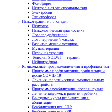
Фонофорез
Центральная электроанальгезия
Электросон
Электрофорез
Психотерапия и логопедия
Психолог
Психологическая диагностика
Логопед-дефектолог
Логопедический массаж
Развитие мелкой моторики
Музыкотерапия
Песочная терапия
Телесная SOLWI — терапия
Нейрографика
Комплексные программылечения и профилактики
Программа профилактикии реабилитации
после COVID-19
Лечения невротическихи эмоциональных
расстройств
Программа реабилитации после инсульта
Лечение задержек в развитии ребёнка
Выездные курсы реабилитации и
абилитации
Реабилитация при ЗПР
Реабилитация при ЗРР