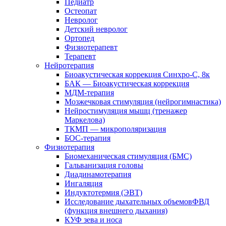
Педиатр
Остеопат
Невролог
Детский невролог
Ортопед
Физиотерапевт
Терапевт
Нейротерапия
Биоакустическая коррекция Синхро-С, 8к
БАК — Биоакустическая коррекция
МДМ-терапия
Мозжечковая стимуляция (нейрогимнастика)
Нейростимуляция мышц (тренажер
Маркелова)
ТКМП — микрополяризация
БОС-терапия
Физиотерапия
Биомеханическая стимуляция (БМС)
Гальванизация головы
Диадинамотерапия
Ингаляция
Индуктотермия (ЭВТ)
Исследование дыхательных объемовФВД
(функция внешнего дыхания)
КУФ зева и носа