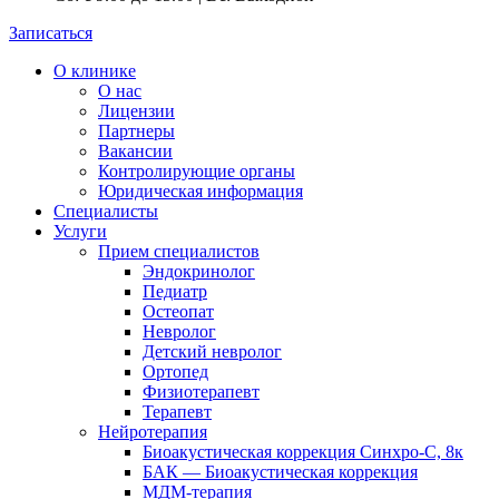
Записаться
О клинике
О нас
Лицензии
Партнеры
Вакансии
Контролирующие органы
Юридическая информация
Специалисты
Услуги
Прием специалистов
Эндокринолог
Педиатр
Остеопат
Невролог
Детский невролог
Ортопед
Физиотерапевт
Терапевт
Нейротерапия
Биоакустическая коррекция Синхро-С, 8к
БАК — Биоакустическая коррекция
МДМ-терапия