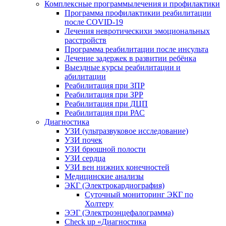
Комплексные программылечения и профилактики
Программа профилактикии реабилитации
после COVID-19
Лечения невротическихи эмоциональных
расстройств
Программа реабилитации после инсульта
Лечение задержек в развитии ребёнка
Выездные курсы реабилитации и
абилитации
Реабилитация при ЗПР
Реабилитация при ЗРР
Реабилитация при ДЦП
Реабилитация при РАС
Диагностика
УЗИ (ультразвуковое исследование)
УЗИ почек
УЗИ брюшной полости
УЗИ сердца
УЗИ вен нижних конечностей
Медицинские анализы
ЭКГ (Электрокардиография)
Cуточный мониторинг ЭКГ по
Холтеру
ЭЭГ (Электроэнце­фало­грамма)
Check up «Диагностика