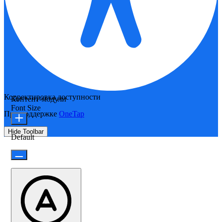
Корректировка доступности
Контент-модули
Font Size
При поддержке
OneTap
Hide Toolbar
Default