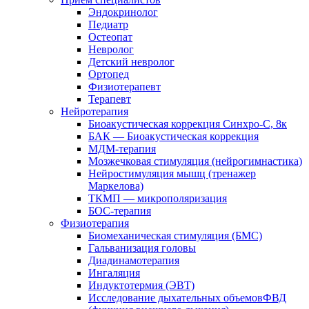
Эндокринолог
Педиатр
Остеопат
Невролог
Детский невролог
Ортопед
Физиотерапевт
Терапевт
Нейротерапия
Биоакустическая коррекция Синхро-С, 8к
БАК — Биоакустическая коррекция
МДМ-терапия
Мозжечковая стимуляция (нейрогимнастика)
Нейростимуляция мышц (тренажер
Маркелова)
ТКМП — микрополяризация
БОС-терапия
Физиотерапия
Биомеханическая стимуляция (БМС)
Гальванизация головы
Диадинамотерапия
Ингаляция
Индуктотермия (ЭВТ)
Исследование дыхательных объемовФВД