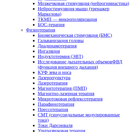
Мозжечковая стимуляция (нейрогимнастика)
Нейростимуляция мышц (тренажер
Маркелова)
ТКМП — микрополяризация
БОС-терапия
Физиотерапия
Биомеханическая стимуляция (БМС)
Гальванизация головы
Диадинамотерапия
Ингаляция
Индуктотермия (ЭВТ)
Исследование дыхательных объемовФВД
(функция внешнего дыхания)
КУФ зева и носа
Лазеропунктура
Лазеротерапия
Магнитотерапия (ПМП)
Магнитно-лазерная терапия
Микротоковая рефлексотерапия
Парафинотерапия
Прессотерапия
СМТ (синусоидальные модулированные
токи)
Токи Дарсонваля
Ультразвуковая терапия