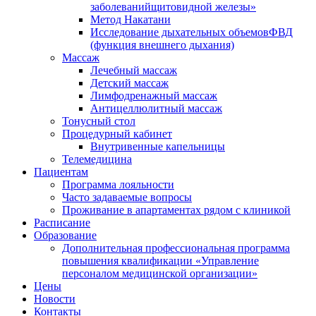
заболеванийщитовидной железы»
Метод Накатани
Исследование дыхательных объемовФВД
(функция внешнего дыхания)
Массаж
Лечебный массаж
Детский массаж
Лимфодренажный массаж
Антицеллюлитный массаж
Тонусный стол
Процедурный кабинет
Внутривенные капельницы
Телемедицина
Пациентам
Программа лояльности
Часто задаваемые вопросы
Проживание в апартаментах рядом с клиникой
Расписание
Образование
Дополнительная профессиональная программа
повышения квалификации «Управление
персоналом медицинской организации»
Цены
Новости
Контакты