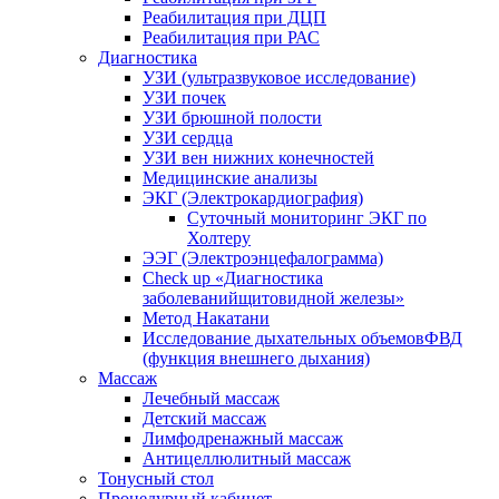
Реабилитация при ДЦП
Реабилитация при РАС
Диагностика
УЗИ (ультразвуковое исследование)
УЗИ почек
УЗИ брюшной полости
УЗИ сердца
УЗИ вен нижних конечностей
Медицинские анализы
ЭКГ (Электрокардиография)
Cуточный мониторинг ЭКГ по
Холтеру
ЭЭГ (Электроэнце­фало­грамма)
Check up «Диагностика
заболеванийщитовидной железы»
Метод Накатани
Исследование дыхательных объемовФВД
(функция внешнего дыхания)
Массаж
Лечебный массаж
Детский массаж
Лимфодренажный массаж
Антицеллюлитный массаж
Тонусный стол
Процедурный кабинет