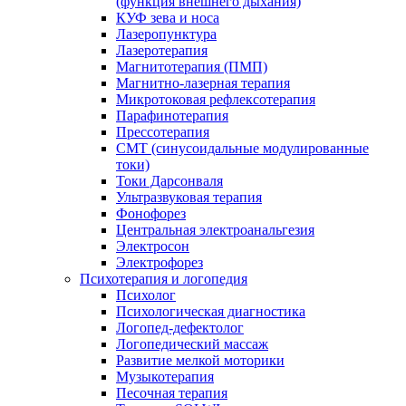
(функция внешнего дыхания)
КУФ зева и носа
Лазеропунктура
Лазеротерапия
Магнитотерапия (ПМП)
Магнитно-лазерная терапия
Микротоковая рефлексотерапия
Парафинотерапия
Прессотерапия
СМТ (синусоидальные модулированные
токи)
Токи Дарсонваля
Ультразвуковая терапия
Фонофорез
Центральная электроанальгезия
Электросон
Электрофорез
Психотерапия и логопедия
Психолог
Психологическая диагностика
Логопед-дефектолог
Логопедический массаж
Развитие мелкой моторики
Музыкотерапия
Песочная терапия