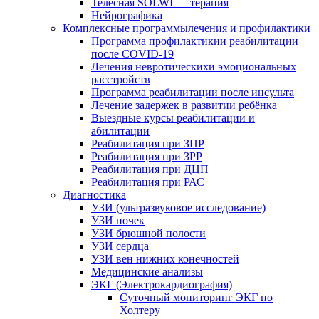
Телесная SOLWI — терапия
Нейрографика
Комплексные программылечения и профилактики
Программа профилактикии реабилитации
после COVID-19
Лечения невротическихи эмоциональных
расстройств
Программа реабилитации после инсульта
Лечение задержек в развитии ребёнка
Выездные курсы реабилитации и
абилитации
Реабилитация при ЗПР
Реабилитация при ЗРР
Реабилитация при ДЦП
Реабилитация при РАС
Диагностика
УЗИ (ультразвуковое исследование)
УЗИ почек
УЗИ брюшной полости
УЗИ сердца
УЗИ вен нижних конечностей
Медицинские анализы
ЭКГ (Электрокардиография)
Cуточный мониторинг ЭКГ по
Холтеру