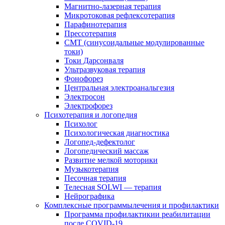
Магнитно-лазерная терапия
Микротоковая рефлексотерапия
Парафинотерапия
Прессотерапия
СМТ (синусоидальные модулированные
токи)
Токи Дарсонваля
Ультразвуковая терапия
Фонофорез
Центральная электроанальгезия
Электросон
Электрофорез
Психотерапия и логопедия
Психолог
Психологическая диагностика
Логопед-дефектолог
Логопедический массаж
Развитие мелкой моторики
Музыкотерапия
Песочная терапия
Телесная SOLWI — терапия
Нейрографика
Комплексные программылечения и профилактики
Программа профилактикии реабилитации
после COVID-19