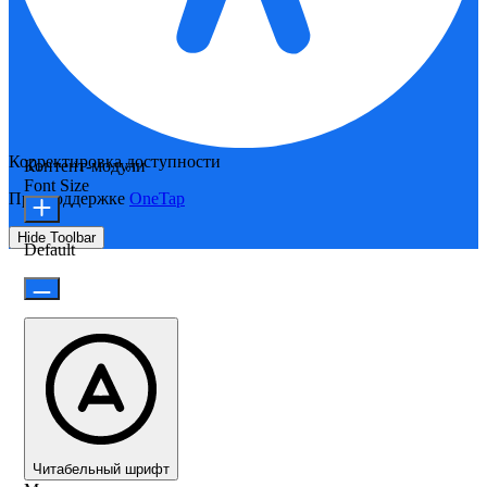
Корректировка доступности
Контент-модули
Font Size
При поддержке
OneTap
Hide Toolbar
Default
Читабельный шрифт