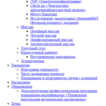
ЭЭГ (Электроэнце­фало­грамма)
Check up «Диагностика
заболеванийщитовидной железы»
Метод Накатани
Исследование дыхательных объемовФВД
(функция внешнего дыхания)
Массаж
Лечебный массаж
Детский массаж
Лимфодренажный массаж
Антицеллюлитный массаж
Тонусный стол
Процедурный кабинет
Внутривенные капельницы
Телемедицина
Пациентам
Программа лояльности
Часто задаваемые вопросы
Проживание в апартаментах рядом с клиникой
Расписание
Образование
Дополнительная профессиональная программа
повышения квалификации «Управление
персоналом медицинской организации»
Цены