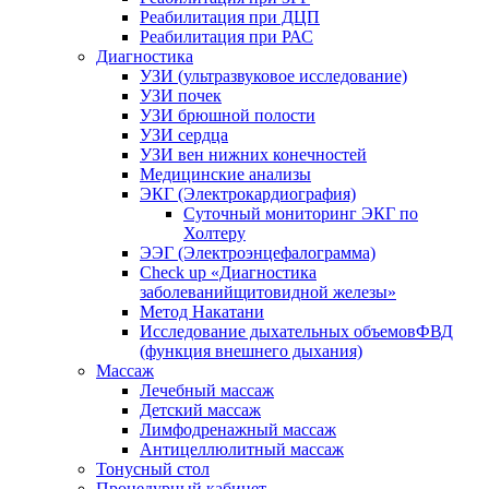
Реабилитация при ДЦП
Реабилитация при РАС
Диагностика
УЗИ (ультразвуковое исследование)
УЗИ почек
УЗИ брюшной полости
УЗИ сердца
УЗИ вен нижних конечностей
Медицинские анализы
ЭКГ (Электрокардиография)
Cуточный мониторинг ЭКГ по
Холтеру
ЭЭГ (Электроэнце­фало­грамма)
Check up «Диагностика
заболеванийщитовидной железы»
Метод Накатани
Исследование дыхательных объемовФВД
(функция внешнего дыхания)
Массаж
Лечебный массаж
Детский массаж
Лимфодренажный массаж
Антицеллюлитный массаж
Тонусный стол
Процедурный кабинет