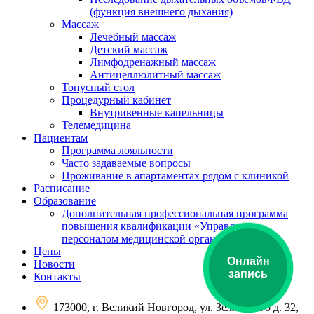
(функция внешнего дыхания)
Массаж
Лечебный массаж
Детский массаж
Лимфодренажный массаж
Антицеллюлитный массаж
Тонусный стол
Процедурный кабинет
Внутривенные капельницы
Телемедицина
Пациентам
Программа лояльности
Часто задаваемые вопросы
Проживание в апартаментах рядом с клиникой
Расписание
Образование
Дополнительная профессиональная программа
повышения квалификации «Управление
персоналом медицинской организации»
Цены
Онлайн
Новости
запись
Контакты
173000, г. Великий Новгород, ул. Зелинского д. 32,