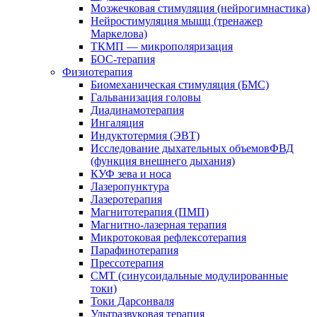
Мозжечковая стимуляция (нейрогимнастика)
Нейростимуляция мышц (тренажер
Маркелова)
ТКМП — микрополяризация
БОС-терапия
Физиотерапия
Биомеханическая стимуляция (БМС)
Гальванизация головы
Диадинамотерапия
Ингаляция
Индуктотермия (ЭВТ)
Исследование дыхательных объемовФВД
(функция внешнего дыхания)
КУФ зева и носа
Лазеропунктура
Лазеротерапия
Магнитотерапия (ПМП)
Магнитно-лазерная терапия
Микротоковая рефлексотерапия
Парафинотерапия
Прессотерапия
СМТ (синусоидальные модулированные
токи)
Токи Дарсонваля
Ультразвуковая терапия