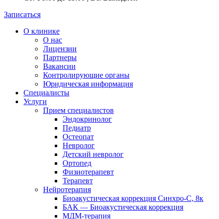
Записаться
О клинике
О нас
Лицензии
Партнеры
Вакансии
Контролирующие органы
Юридическая информация
Специалисты
Услуги
Прием специалистов
Эндокринолог
Педиатр
Остеопат
Невролог
Детский невролог
Ортопед
Физиотерапевт
Терапевт
Нейротерапия
Биоакустическая коррекция Синхро-С, 8к
БАК — Биоакустическая коррекция
МДМ-терапия