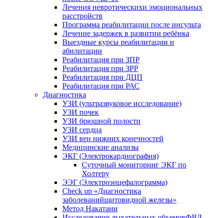
Лечения невротическихи эмоциональных
расстройств
Программа реабилитации после инсульта
Лечение задержек в развитии ребёнка
Выездные курсы реабилитации и
абилитации
Реабилитация при ЗПР
Реабилитация при ЗРР
Реабилитация при ДЦП
Реабилитация при РАС
Диагностика
УЗИ (ультразвуковое исследование)
УЗИ почек
УЗИ брюшной полости
УЗИ сердца
УЗИ вен нижних конечностей
Медицинские анализы
ЭКГ (Электрокардиография)
Cуточный мониторинг ЭКГ по
Холтеру
ЭЭГ (Электроэнце­фало­грамма)
Check up «Диагностика
заболеванийщитовидной железы»
Метод Накатани
Исследование дыхательных объемовФВД