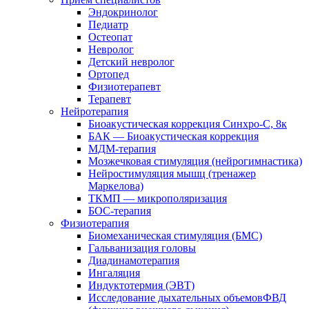
Эндокринолог
Педиатр
Остеопат
Невролог
Детский невролог
Ортопед
Физиотерапевт
Терапевт
Нейротерапия
Биоакустическая коррекция Синхро-С, 8к
БАК — Биоакустическая коррекция
МДМ-терапия
Мозжечковая стимуляция (нейрогимнастика)
Нейростимуляция мышц (тренажер
Маркелова)
ТКМП — микрополяризация
БОС-терапия
Физиотерапия
Биомеханическая стимуляция (БМС)
Гальванизация головы
Диадинамотерапия
Ингаляция
Индуктотермия (ЭВТ)
Исследование дыхательных объемовФВД