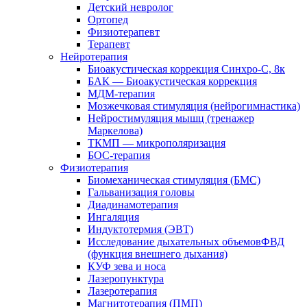
Детский невролог
Ортопед
Физиотерапевт
Терапевт
Нейротерапия
Биоакустическая коррекция Синхро-С, 8к
БАК — Биоакустическая коррекция
МДМ-терапия
Мозжечковая стимуляция (нейрогимнастика)
Нейростимуляция мышц (тренажер
Маркелова)
ТКМП — микрополяризация
БОС-терапия
Физиотерапия
Биомеханическая стимуляция (БМС)
Гальванизация головы
Диадинамотерапия
Ингаляция
Индуктотермия (ЭВТ)
Исследование дыхательных объемовФВД
(функция внешнего дыхания)
КУФ зева и носа
Лазеропунктура
Лазеротерапия
Магнитотерапия (ПМП)