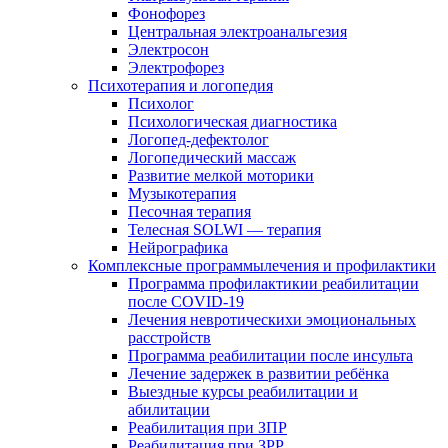
Фонофорез
Центральная электроанальгезия
Электросон
Электрофорез
Психотерапия и логопедия
Психолог
Психологическая диагностика
Логопед-дефектолог
Логопедический массаж
Развитие мелкой моторики
Музыкотерапия
Песочная терапия
Телесная SOLWI — терапия
Нейрографика
Комплексные программылечения и профилактики
Программа профилактикии реабилитации
после COVID-19
Лечения невротическихи эмоциональных
расстройств
Программа реабилитации после инсульта
Лечение задержек в развитии ребёнка
Выездные курсы реабилитации и
абилитации
Реабилитация при ЗПР
Реабилитация при ЗРР