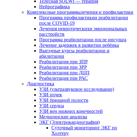
Телесная SOLWI — терапия
Нейрографика
Комплексные программылечения и профилактики
Программа профилактикии реабилитации
после COVID-19
Лечения невротическихи эмоциональных
расстройств
Программа реабилитации после инсульта
Лечение задержек в развитии ребёнка
Выездные курсы реабилитации и
абилитации
Реабилитация при ЗПР
Реабилитация при ЗРР
Реабилитация при ДЦП
Реабилитация при РАС
Диагностика
УЗИ (ультразвуковое исследование)
УЗИ почек
УЗИ брюшной полости
УЗИ сердца
УЗИ вен нижних конечностей
Медицинские анализы
ЭКГ (Электрокардиография)
Cуточный мониторинг ЭКГ по
Холтеру