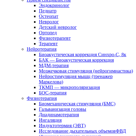
Эндокринолог
Педиатр
Остеопат
Невролог
Детский невролог
Ортопед
Физиотерапевт
Терапевт
Нейротерапия
Биоакустическая коррекция Синхро-С, 8к
БАК — Биоакустическая коррекция
МДМ-терапия
Мозжечковая стимуляция (нейрогимнастика)
Нейростимуляция мышц (тренажер
Маркелова)
ТКМП — микрополяризация
БОС-терапия
Физиотерапия
Биомеханическая стимуляция (БМС)
Гальванизация головы
Диадинамотерапия
Ингаляция
Индуктотермия (ЭВТ)
Исследование дыхательных объемовФВД