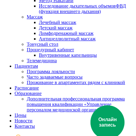
Метод Накатани
Исследование дыхательных объемовФВД
(функция внешнего дыхания)
Массаж
Лечебный массаж
Детский массаж
Лимфодренажный массаж
Антицеллюлитный массаж
Тонусный стол
Процедурный кабинет
Внутривенные капельницы
Телемедицина
Пациентам
Программа лояльности
Часто задаваемые вопросы
Проживание в апартаментах рядом с клиникой
Расписание
Образование
Дополнительная профессиональная программа
повышения квалификации «Управление
персоналом медицинской организации»
Цены
Онлайн
Новости
запись
Контакты