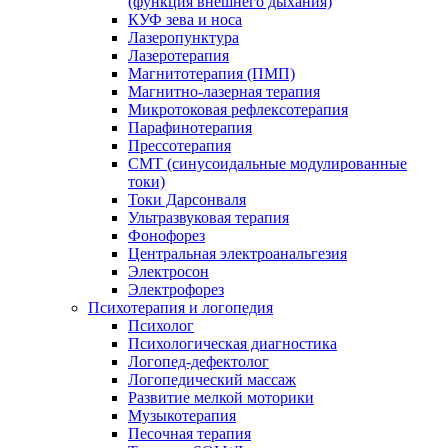
(функция внешнего дыхания)
КУФ зева и носа
Лазеропунктура
Лазеротерапия
Магнитотерапия (ПМП)
Магнитно-лазерная терапия
Микротоковая рефлексотерапия
Парафинотерапия
Прессотерапия
СМТ (синусоидальные модулированные
токи)
Токи Дарсонваля
Ультразвуковая терапия
Фонофорез
Центральная электроанальгезия
Электросон
Электрофорез
Психотерапия и логопедия
Психолог
Психологическая диагностика
Логопед-дефектолог
Логопедический массаж
Развитие мелкой моторики
Музыкотерапия
Песочная терапия