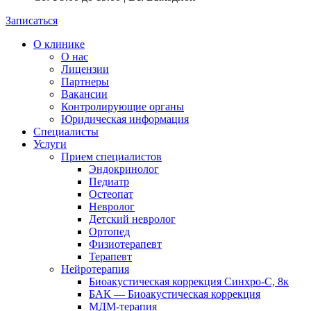
Записаться
О клинике
О нас
Лицензии
Партнеры
Вакансии
Контролирующие органы
Юридическая информация
Специалисты
Услуги
Прием специалистов
Эндокринолог
Педиатр
Остеопат
Невролог
Детский невролог
Ортопед
Физиотерапевт
Терапевт
Нейротерапия
Биоакустическая коррекция Синхро-С, 8к
БАК — Биоакустическая коррекция
МДМ-терапия