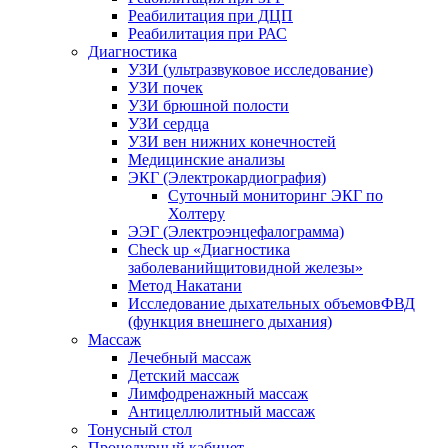
Реабилитация при ДЦП
Реабилитация при РАС
Диагностика
УЗИ (ультразвуковое исследование)
УЗИ почек
УЗИ брюшной полости
УЗИ сердца
УЗИ вен нижних конечностей
Медицинские анализы
ЭКГ (Электрокардиография)
Cуточный мониторинг ЭКГ по
Холтеру
ЭЭГ (Электроэнце­фало­грамма)
Check up «Диагностика
заболеванийщитовидной железы»
Метод Накатани
Исследование дыхательных объемовФВД
(функция внешнего дыхания)
Массаж
Лечебный массаж
Детский массаж
Лимфодренажный массаж
Антицеллюлитный массаж
Тонусный стол
Процедурный кабинет