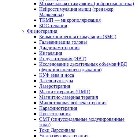
Мозжечковая стимуляция (нейрогимнастика)
Нейростимуляция мышц (тренажер
Маркелова)
ТКМП — микрополяризация
БОС-терапия
Физиотерапия
Биомеханическая стимуляция (БМС)
Гальванизация головы
Диадинамотерапия
Ингаляция
Индуктотермия (ЭВТ)
Исследование дыхательных объемовФВД
(функция внешнего дыхания)
КУФ зева и носа
Лазеропунктура
Лазеротерапия
Магнитотерапия (ПМП)
Магнитно-лазерная терапия
Микротоковая рефлексотерапия
Парафинотерапия
Прессотерапия
СМТ (синусоидальные модулированные
токи)
Токи Дарсонваля
Ультразвуковая терапия