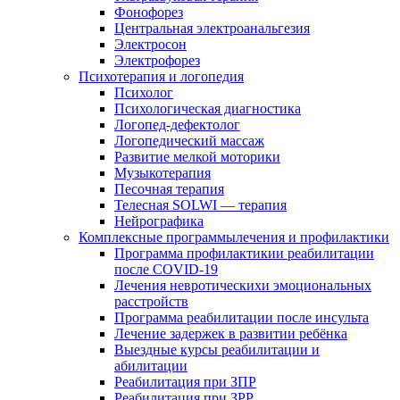
Фонофорез
Центральная электроанальгезия
Электросон
Электрофорез
Психотерапия и логопедия
Психолог
Психологическая диагностика
Логопед-дефектолог
Логопедический массаж
Развитие мелкой моторики
Музыкотерапия
Песочная терапия
Телесная SOLWI — терапия
Нейрографика
Комплексные программылечения и профилактики
Программа профилактикии реабилитации
после COVID-19
Лечения невротическихи эмоциональных
расстройств
Программа реабилитации после инсульта
Лечение задержек в развитии ребёнка
Выездные курсы реабилитации и
абилитации
Реабилитация при ЗПР
Реабилитация при ЗРР