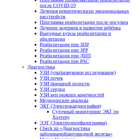
после COVID-19
Лечения невротическихи эмоциональных
расстройств
Программа реабилитации после инсульта
Лечение задержек в развитии ребёнка
Выездные курсы реабилитации и
абилитации
Реабилитация при ЗПР
Реабилитация при ЗРР
Реабилитация при ДЦП
Реабилитация при РАС
Диагностика
УЗИ (ультразвуковое исследование)
УЗИ почек
УЗИ брюшной полости
УЗИ сердца
УЗИ вен нижних конечностей
Медицинские анализы
ЭКГ (Электрокардиография)
Cуточный мониторинг ЭКГ по
Холтеру
ЭЭГ (Электроэнце­фало­грамма)
Check up «Диагностика
заболеванийщитовидной железы»