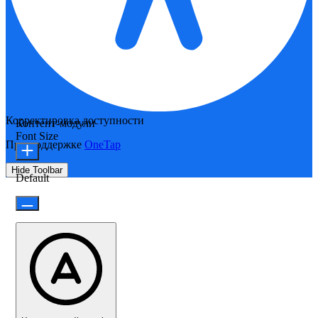
Корректировка доступности
Контент-модули
Font Size
При поддержке
OneTap
Hide Toolbar
Default