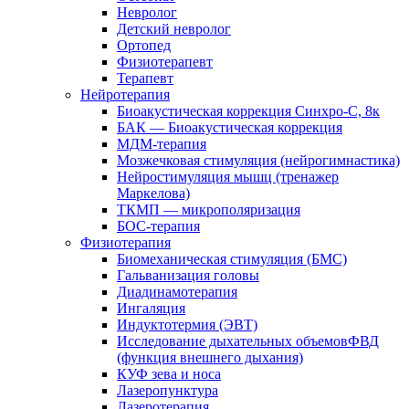
Невролог
Детский невролог
Ортопед
Физиотерапевт
Терапевт
Нейротерапия
Биоакустическая коррекция Синхро-С, 8к
БАК — Биоакустическая коррекция
МДМ-терапия
Мозжечковая стимуляция (нейрогимнастика)
Нейростимуляция мышц (тренажер
Маркелова)
ТКМП — микрополяризация
БОС-терапия
Физиотерапия
Биомеханическая стимуляция (БМС)
Гальванизация головы
Диадинамотерапия
Ингаляция
Индуктотермия (ЭВТ)
Исследование дыхательных объемовФВД
(функция внешнего дыхания)
КУФ зева и носа
Лазеропунктура
Лазеротерапия