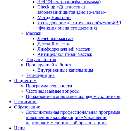
ЭЭГ (Электроэнце­фало­грамма)
Check up «Диагностика
заболеванийщитовидной железы»
Метод Накатани
Исследование дыхательных объемовФВД
(функция внешнего дыхания)
Массаж
Лечебный массаж
Детский массаж
Лимфодренажный массаж
Антицеллюлитный массаж
Тонусный стол
Процедурный кабинет
Внутривенные капельницы
Телемедицина
Пациентам
Программа лояльности
Часто задаваемые вопросы
Проживание в апартаментах рядом с клиникой
Расписание
Образование
Дополнительная профессиональная программа
повышения квалификации «Управление
персоналом медицинской организации»
Цены