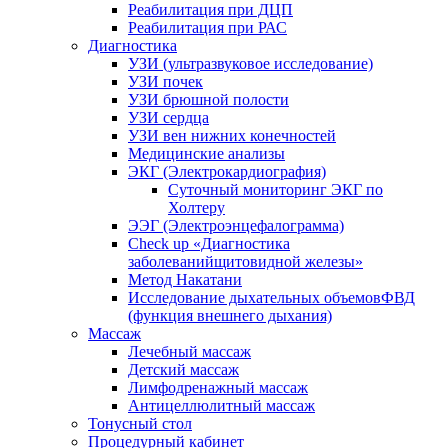
Реабилитация при ДЦП
Реабилитация при РАС
Диагностика
УЗИ (ультразвуковое исследование)
УЗИ почек
УЗИ брюшной полости
УЗИ сердца
УЗИ вен нижних конечностей
Медицинские анализы
ЭКГ (Электрокардиография)
Cуточный мониторинг ЭКГ по
Холтеру
ЭЭГ (Электроэнце­фало­грамма)
Check up «Диагностика
заболеванийщитовидной железы»
Метод Накатани
Исследование дыхательных объемовФВД
(функция внешнего дыхания)
Массаж
Лечебный массаж
Детский массаж
Лимфодренажный массаж
Антицеллюлитный массаж
Тонусный стол
Процедурный кабинет