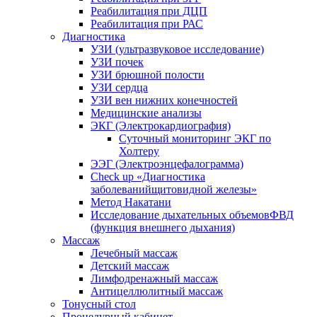
Реабилитация при ДЦП
Реабилитация при РАС
Диагностика
УЗИ (ультразвуковое исследование)
УЗИ почек
УЗИ брюшной полости
УЗИ сердца
УЗИ вен нижних конечностей
Медицинские анализы
ЭКГ (Электрокардиография)
Cуточный мониторинг ЭКГ по
Холтеру
ЭЭГ (Электроэнце­фало­грамма)
Check up «Диагностика
заболеванийщитовидной железы»
Метод Накатани
Исследование дыхательных объемовФВД
(функция внешнего дыхания)
Массаж
Лечебный массаж
Детский массаж
Лимфодренажный массаж
Антицеллюлитный массаж
Тонусный стол
Процедурный кабинет