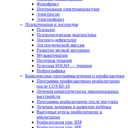
Фонофорез
Центральная электроанальгезия
Электросон
Электрофорез
Психотерапия и логопедия
Психолог
Психологическая диагностика
Логопед-дефектолог
Логопедический массаж
Развитие мелкой моторики
Музыкотерапия
Песочная терапия
Телесная SOLWI — терапия
Нейрографика
Комплексные программылечения и профилактики
Программа профилактикии реабилитации
после COVID-19
Лечения невротическихи эмоциональных
расстройств
Программа реабилитации после инсульта
Лечение задержек в развитии ребёнка
Выездные курсы реабилитации и
абилитации
Реабилитация при ЗПР
Реабилитация при ЗРР