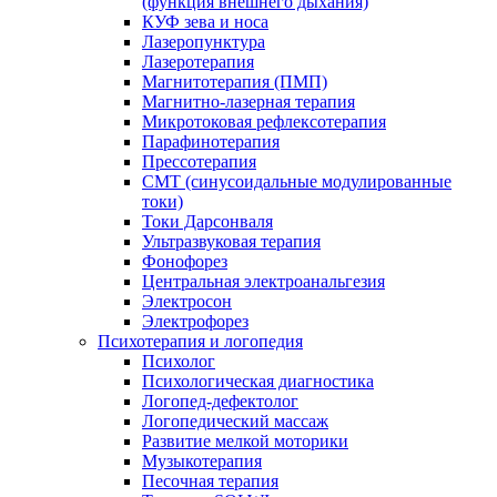
(функция внешнего дыхания)
КУФ зева и носа
Лазеропунктура
Лазеротерапия
Магнитотерапия (ПМП)
Магнитно-лазерная терапия
Микротоковая рефлексотерапия
Парафинотерапия
Прессотерапия
СМТ (синусоидальные модулированные
токи)
Токи Дарсонваля
Ультразвуковая терапия
Фонофорез
Центральная электроанальгезия
Электросон
Электрофорез
Психотерапия и логопедия
Психолог
Психологическая диагностика
Логопед-дефектолог
Логопедический массаж
Развитие мелкой моторики
Музыкотерапия
Песочная терапия