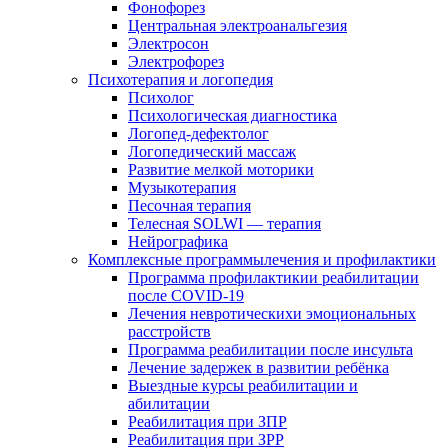
Фонофорез
Центральная электроанальгезия
Электросон
Электрофорез
Психотерапия и логопедия
Психолог
Психологическая диагностика
Логопед-дефектолог
Логопедический массаж
Развитие мелкой моторики
Музыкотерапия
Песочная терапия
Телесная SOLWI — терапия
Нейрографика
Комплексные программылечения и профилактики
Программа профилактикии реабилитации
после COVID-19
Лечения невротическихи эмоциональных
расстройств
Программа реабилитации после инсульта
Лечение задержек в развитии ребёнка
Выездные курсы реабилитации и
абилитации
Реабилитация при ЗПР
Реабилитация при ЗРР