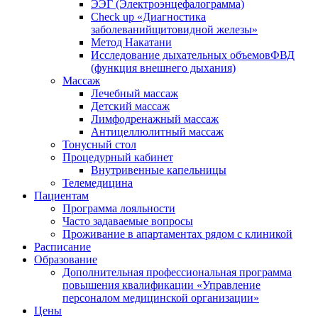
ЭЭГ (Электроэнце­фало­грамма)
Check up «Диагностика
заболеванийщитовидной железы»
Метод Накатани
Исследование дыхательных объемовФВД
(функция внешнего дыхания)
Массаж
Лечебный массаж
Детский массаж
Лимфодренажный массаж
Антицеллюлитный массаж
Тонусный стол
Процедурный кабинет
Внутривенные капельницы
Телемедицина
Пациентам
Программа лояльности
Часто задаваемые вопросы
Проживание в апартаментах рядом с клиникой
Расписание
Образование
Дополнительная профессиональная программа
повышения квалификации «Управление
персоналом медицинской организации»
Цены