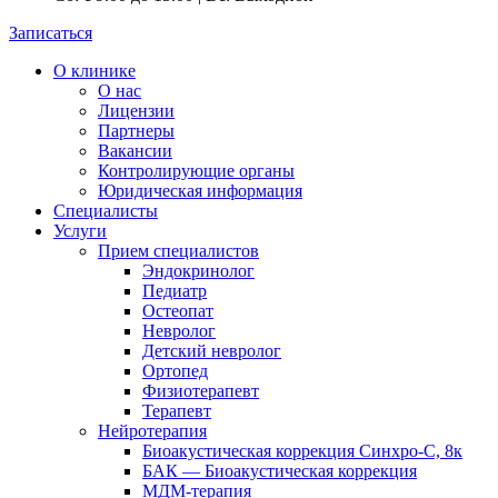
Записаться
О клинике
О нас
Лицензии
Партнеры
Вакансии
Контролирующие органы
Юридическая информация
Специалисты
Услуги
Прием специалистов
Эндокринолог
Педиатр
Остеопат
Невролог
Детский невролог
Ортопед
Физиотерапевт
Терапевт
Нейротерапия
Биоакустическая коррекция Синхро-С, 8к
БАК — Биоакустическая коррекция
МДМ-терапия