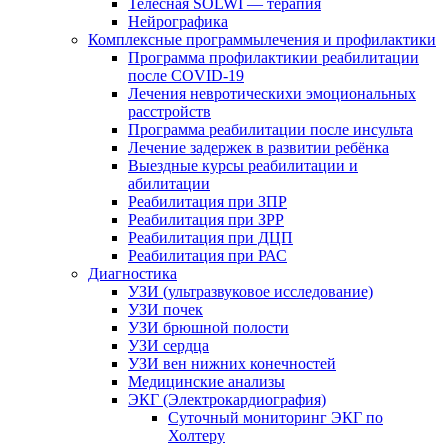
Телесная SOLWI — терапия
Нейрографика
Комплексные программылечения и профилактики
Программа профилактикии реабилитации
после COVID-19
Лечения невротическихи эмоциональных
расстройств
Программа реабилитации после инсульта
Лечение задержек в развитии ребёнка
Выездные курсы реабилитации и
абилитации
Реабилитация при ЗПР
Реабилитация при ЗРР
Реабилитация при ДЦП
Реабилитация при РАС
Диагностика
УЗИ (ультразвуковое исследование)
УЗИ почек
УЗИ брюшной полости
УЗИ сердца
УЗИ вен нижних конечностей
Медицинские анализы
ЭКГ (Электрокардиография)
Cуточный мониторинг ЭКГ по
Холтеру