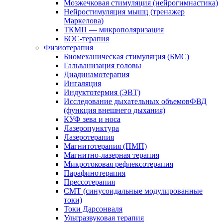
Мозжечковая стимуляция (нейрогимнастика)
Нейростимуляция мышц (тренажер
Маркелова)
ТКМП — микрополяризация
БОС-терапия
Физиотерапия
Биомеханическая стимуляция (БМС)
Гальванизация головы
Диадинамотерапия
Ингаляция
Индуктотермия (ЭВТ)
Исследование дыхательных объемовФВД
(функция внешнего дыхания)
КУФ зева и носа
Лазеропунктура
Лазеротерапия
Магнитотерапия (ПМП)
Магнитно-лазерная терапия
Микротоковая рефлексотерапия
Парафинотерапия
Прессотерапия
СМТ (синусоидальные модулированные
токи)
Токи Дарсонваля
Ультразвуковая терапия