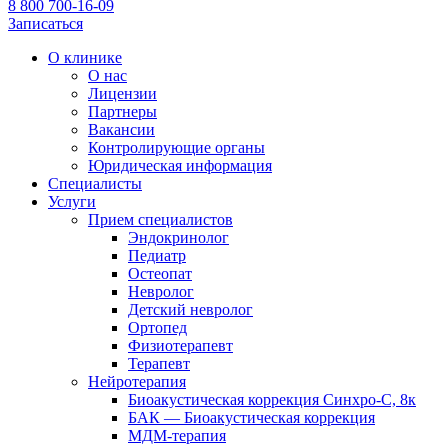
8 800 700-16-09
Записаться
О клинике
О нас
Лицензии
Партнеры
Вакансии
Контролирующие органы
Юридическая информация
Специалисты
Услуги
Прием специалистов
Эндокринолог
Педиатр
Остеопат
Невролог
Детский невролог
Ортопед
Физиотерапевт
Терапевт
Нейротерапия
Биоакустическая коррекция Синхро-С, 8к
БАК — Биоакустическая коррекция
МДМ-терапия