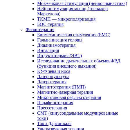
Мозжечковая стимуляция (нейрогимнастика)
Нейростимуляция мышц (тренажер
Маркелова)
ТКМП — микрополяризация
БОС-терапия
Физиотерапия
Биомеханическая стимуляция (БМС)
Гальванизация головы
Диадинамотерапия
Ингаляция
Индуктотермия (ЭВТ)
Исследование дыхательных объемовФВД
(функция внешнего дыхания)
КУФ зева и носа
Лазеропунктура
Лазеротерапия
Магнитотерапия (ПМП)
Магнитно-лазерная терапия
Микротоковая рефлексотерапия
Парафинотерапия
Прессотерапия
СМТ (синусоидальные модулированные
токи)
Токи Дарсонваля
Ультразвуковая терапия