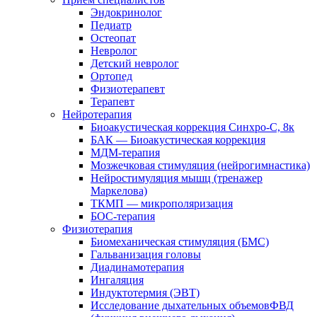
Эндокринолог
Педиатр
Остеопат
Невролог
Детский невролог
Ортопед
Физиотерапевт
Терапевт
Нейротерапия
Биоакустическая коррекция Синхро-С, 8к
БАК — Биоакустическая коррекция
МДМ-терапия
Мозжечковая стимуляция (нейрогимнастика)
Нейростимуляция мышц (тренажер
Маркелова)
ТКМП — микрополяризация
БОС-терапия
Физиотерапия
Биомеханическая стимуляция (БМС)
Гальванизация головы
Диадинамотерапия
Ингаляция
Индуктотермия (ЭВТ)
Исследование дыхательных объемовФВД