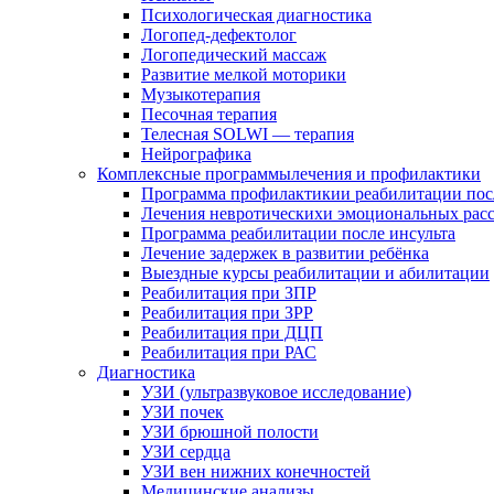
Психологическая диагностика
Логопед-дефектолог
Логопедический массаж
Развитие мелкой моторики
Музыкотерапия
Песочная терапия
Телесная SOLWI — терапия
Нейрографика
Комплексные программылечения и профилактики
Программа профилактикии реабилитации по
Лечения невротическихи эмоциональных рас
Программа реабилитации после инсульта
Лечение задержек в развитии ребёнка
Выездные курсы реабилитации и абилитации
Реабилитация при ЗПР
Реабилитация при ЗРР
Реабилитация при ДЦП
Реабилитация при РАС
Диагностика
УЗИ (ультразвуковое исследование)
УЗИ почек
УЗИ брюшной полости
УЗИ сердца
УЗИ вен нижних конечностей
Медицинские анализы