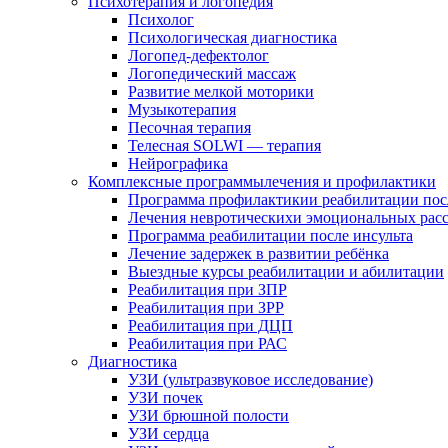
Психотерапия и логопедия
Психолог
Психологическая диагностика
Логопед-дефектолог
Логопедический массаж
Развитие мелкой моторики
Музыкотерапия
Песочная терапия
Телесная SOLWI — терапия
Нейрографика
Комплексные программылечения и профилактики
Программа профилактикии реабилитации по
Лечения невротическихи эмоциональных рас
Программа реабилитации после инсульта
Лечение задержек в развитии ребёнка
Выездные курсы реабилитации и абилитации
Реабилитация при ЗПР
Реабилитация при ЗРР
Реабилитация при ДЦП
Реабилитация при РАС
Диагностика
УЗИ (ультразвуковое исследование)
УЗИ почек
УЗИ брюшной полости
УЗИ сердца