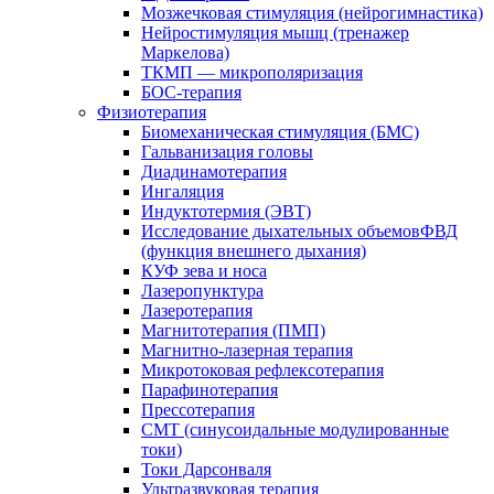
Мозжечковая стимуляция (нейрогимнастика)
Нейростимуляция мышц (тренажер
Маркелова)
ТКМП — микрополяризация
БОС-терапия
Физиотерапия
Биомеханическая стимуляция (БМС)
Гальванизация головы
Диадинамотерапия
Ингаляция
Индуктотермия (ЭВТ)
Исследование дыхательных объемовФВД
(функция внешнего дыхания)
КУФ зева и носа
Лазеропунктура
Лазеротерапия
Магнитотерапия (ПМП)
Магнитно-лазерная терапия
Микротоковая рефлексотерапия
Парафинотерапия
Прессотерапия
СМТ (синусоидальные модулированные
токи)
Токи Дарсонваля
Ультразвуковая терапия