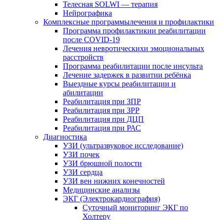
Телесная SOLWI — терапия
Нейрографика
Комплексные программылечения и профилактики
Программа профилактикии реабилитации
после COVID-19
Лечения невротическихи эмоциональных
расстройств
Программа реабилитации после инсульта
Лечение задержек в развитии ребёнка
Выездные курсы реабилитации и
абилитации
Реабилитация при ЗПР
Реабилитация при ЗРР
Реабилитация при ДЦП
Реабилитация при РАС
Диагностика
УЗИ (ультразвуковое исследование)
УЗИ почек
УЗИ брюшной полости
УЗИ сердца
УЗИ вен нижних конечностей
Медицинские анализы
ЭКГ (Электрокардиография)
Cуточный мониторинг ЭКГ по
Холтеру