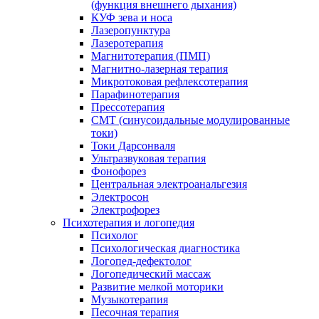
(функция внешнего дыхания)
КУФ зева и носа
Лазеропунктура
Лазеротерапия
Магнитотерапия (ПМП)
Магнитно-лазерная терапия
Микротоковая рефлексотерапия
Парафинотерапия
Прессотерапия
СМТ (синусоидальные модулированные
токи)
Токи Дарсонваля
Ультразвуковая терапия
Фонофорез
Центральная электроанальгезия
Электросон
Электрофорез
Психотерапия и логопедия
Психолог
Психологическая диагностика
Логопед-дефектолог
Логопедический массаж
Развитие мелкой моторики
Музыкотерапия
Песочная терапия