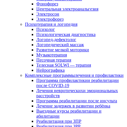
Фонофорез
Центральная электроанальгезия
Электросон
Электрофорез
Психотерапия и логопедия
Психолог
Психологическая диагностика
Логопед-дефектолог
Логопедический массаж
Развитие мелкой моторики
Музыкотерапия
Песочная терапия
Телесная SOLWI — терапия
Нейрографика
Комплексные программылечения и профилактики
Программа профилактикии реабилитации
после COVID-19
Лечения невротическихи эмоциональных
расстройств
Программа реабилитации после инсульта
Лечение задержек в развитии ребёнка
Выездные курсы реабилитации и
абилитации
Реабилитация при ЗПР
Реабилитация при ЗРР