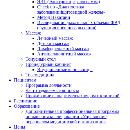
ЭЭГ (Электроэнце­фало­грамма)
Check up «Диагностика
заболеванийщитовидной железы»
Метод Накатани
Исследование дыхательных объемовФВД
(функция внешнего дыхания)
Массаж
Лечебный массаж
Детский массаж
Лимфодренажный массаж
Антицеллюлитный массаж
Тонусный стол
Процедурный кабинет
Внутривенные капельницы
Телемедицина
Пациентам
Программа лояльности
Часто задаваемые вопросы
Проживание в апартаментах рядом с клиникой
Расписание
Образование
Дополнительная профессиональная программа
повышения квалификации «Управление
персоналом медицинской организации»
Цены