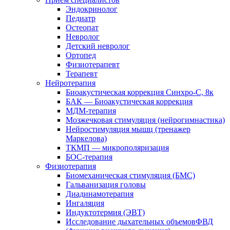
Эндокринолог
Педиатр
Остеопат
Невролог
Детский невролог
Ортопед
Физиотерапевт
Терапевт
Нейротерапия
Биоакустическая коррекция Синхро-С, 8к
БАК — Биоакустическая коррекция
МДМ-терапия
Мозжечковая стимуляция (нейрогимнастика)
Нейростимуляция мышц (тренажер
Маркелова)
ТКМП — микрополяризация
БОС-терапия
Физиотерапия
Биомеханическая стимуляция (БМС)
Гальванизация головы
Диадинамотерапия
Ингаляция
Индуктотермия (ЭВТ)
Исследование дыхательных объемовФВД