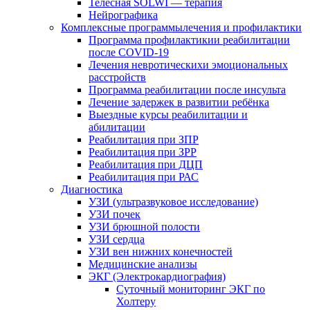
Телесная SOLWI — терапия
Нейрографика
Комплексные программылечения и профилактики
Программа профилактикии реабилитации
после COVID-19
Лечения невротическихи эмоциональных
расстройств
Программа реабилитации после инсульта
Лечение задержек в развитии ребёнка
Выездные курсы реабилитации и
абилитации
Реабилитация при ЗПР
Реабилитация при ЗРР
Реабилитация при ДЦП
Реабилитация при РАС
Диагностика
УЗИ (ультразвуковое исследование)
УЗИ почек
УЗИ брюшной полости
УЗИ сердца
УЗИ вен нижних конечностей
Медицинские анализы
ЭКГ (Электрокардиография)
Cуточный мониторинг ЭКГ по
Холтеру