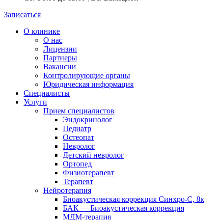
Записаться
О клинике
О нас
Лицензии
Партнеры
Вакансии
Контролирующие органы
Юридическая информация
Специалисты
Услуги
Прием специалистов
Эндокринолог
Педиатр
Остеопат
Невролог
Детский невролог
Ортопед
Физиотерапевт
Терапевт
Нейротерапия
Биоакустическая коррекция Синхро-С, 8к
БАК — Биоакустическая коррекция
МДМ-терапия