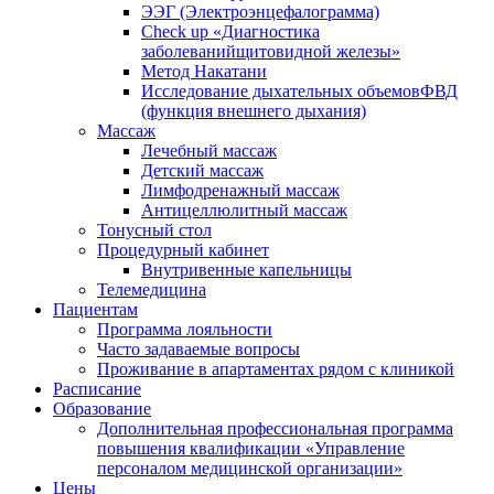
ЭЭГ (Электроэнце­фало­грамма)
Check up «Диагностика
заболеванийщитовидной железы»
Метод Накатани
Исследование дыхательных объемовФВД
(функция внешнего дыхания)
Массаж
Лечебный массаж
Детский массаж
Лимфодренажный массаж
Антицеллюлитный массаж
Тонусный стол
Процедурный кабинет
Внутривенные капельницы
Телемедицина
Пациентам
Программа лояльности
Часто задаваемые вопросы
Проживание в апартаментах рядом с клиникой
Расписание
Образование
Дополнительная профессиональная программа
повышения квалификации «Управление
персоналом медицинской организации»
Цены