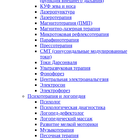
(функция внешнего дыхания)
КУФ зева и носа
Лазеропунктура
Лазеротерапия
Магнитотерапия (ПМП)
Магнитно-лазерная терапия
Микротоковая рефлексотерапия
Парафинотерапия
Прессотерапия
СМТ (синусоидальные модулированные
токи)
Токи Дарсонваля
Ультразвуковая терапия
Фонофорез
Центральная электроанальгезия
Электросон
Электрофорез
Психотерапия и логопедия
Психолог
Психологическая диагностика
Логопед-дефектолог
Логопедический массаж
Развитие мелкой моторики
Музыкотерапия
Песочная терапия