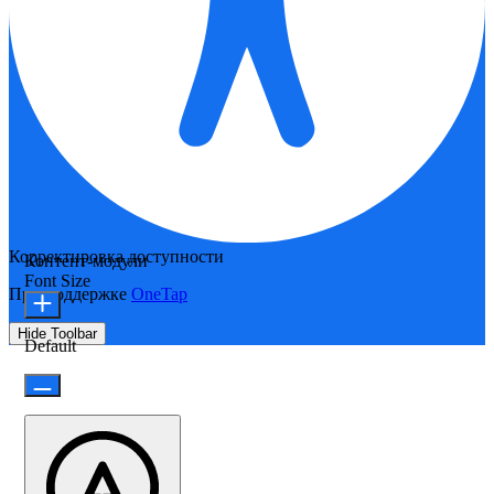
Корректировка доступности
Контент-модули
Font Size
При поддержке
OneTap
Hide Toolbar
Default