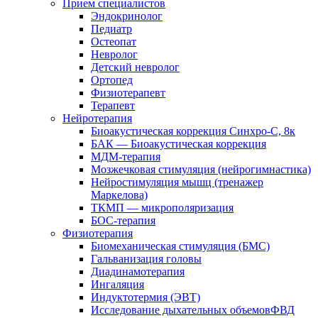
Прием специалистов
Эндокринолог
Педиатр
Остеопат
Невролог
Детский невролог
Ортопед
Физиотерапевт
Терапевт
Нейротерапия
Биоакустическая коррекция Синхро-С, 8к
БАК — Биоакустическая коррекция
МДМ-терапия
Мозжечковая стимуляция (нейрогимнастика)
Нейростимуляция мышц (тренажер
Маркелова)
ТКМП — микрополяризация
БОС-терапия
Физиотерапия
Биомеханическая стимуляция (БМС)
Гальванизация головы
Диадинамотерапия
Ингаляция
Индуктотермия (ЭВТ)
Исследование дыхательных объемовФВД