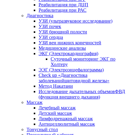
Реабилитация при ДЦП
Реабилитация при РАС
Диагностика
УЗИ (ультразвуковое исследование)
УЗИ почек
УЗИ брюшной полости
УЗИ сердца
УЗИ вен нижних конечностей
Медицинские анализы
ЭКГ (Электрокардиография)
Cуточный мониторинг ЭКГ по
Холтеру
ЭЭГ (Электроэнце­фало­грамма)
Check up «Диагностика
заболеванийщитовидной железы»
Метод Накатани
Исследование дыхательных объемовФВД
(функция внешнего дыхания)
Массаж
Лечебный массаж
Детский массаж
Лимфодренажный массаж
Антицеллюлитный массаж
Тонусный стол
Процедурный кабинет