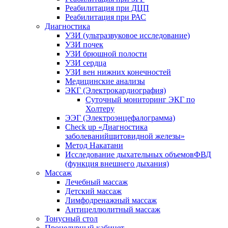
Реабилитация при ДЦП
Реабилитация при РАС
Диагностика
УЗИ (ультразвуковое исследование)
УЗИ почек
УЗИ брюшной полости
УЗИ сердца
УЗИ вен нижних конечностей
Медицинские анализы
ЭКГ (Электрокардиография)
Cуточный мониторинг ЭКГ по
Холтеру
ЭЭГ (Электроэнце­фало­грамма)
Check up «Диагностика
заболеванийщитовидной железы»
Метод Накатани
Исследование дыхательных объемовФВД
(функция внешнего дыхания)
Массаж
Лечебный массаж
Детский массаж
Лимфодренажный массаж
Антицеллюлитный массаж
Тонусный стол
Процедурный кабинет