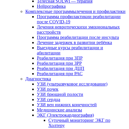
Телесная SOLWI — терапия
Нейрографика
Комплексные программылечения и профилактики
Программа профилактикии реабилитации
после COVID-19
Лечения невротическихи эмоциональных
расстройств
Программа реабилитации после инсульта
Лечение задержек в развитии ребёнка
Выездные курсы реабилитации и
абилитации
Реабилитация при ЗПР
Реабилитация при ЗРР
Реабилитация при ДЦП
Реабилитация при РАС
Диагностика
УЗИ (ультразвуковое исследование)
УЗИ почек
УЗИ брюшной полости
УЗИ сердца
УЗИ вен нижних конечностей
Медицинские анализы
ЭКГ (Электрокардиография)
Cуточный мониторинг ЭКГ по
Холтеру