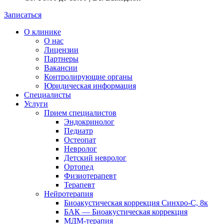
Записаться
О клинике
О нас
Лицензии
Партнеры
Вакансии
Контролирующие органы
Юридическая информация
Специалисты
Услуги
Прием специалистов
Эндокринолог
Педиатр
Остеопат
Невролог
Детский невролог
Ортопед
Физиотерапевт
Терапевт
Нейротерапия
Биоакустическая коррекция Синхро-С, 8к
БАК — Биоакустическая коррекция
МДМ-терапия