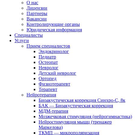
О нас
Лицензии
Партнеры
Вакансии
Контролирующие органы
Юридическая информация
Специалисты
Услуги
Прием специалистов
Эндокринолог
Педиатр
Остеопат
Невролог
Детский невролог
Ортопед
Физиотерапевт
Терапевт
Нейротерапия
Биоакустическая коррекция Синхро-С, 8к
БАК — Биоакустическая коррекция
МДМ-терапия
Мозжечковая стимуляция (нейрогимнастика)
Нейростимуляция мышц (тренажер
Маркелова)
ТКМП — микрополяризация