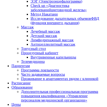
ЭЭГ (Электроэнце­фало­грамма)
Check up «Диагностика
заболеванийщитовидной железы»
Метод Накатани
Исследование дыхательных объемовФВД
(функция внешнего дыхания)
Массаж
Лечебный массаж
Детский массаж
Лимфодренажный массаж
Антицеллюлитный массаж
Тонусный стол
Процедурный кабинет
Внутривенные капельницы
Телемедицина
Пациентам
Программа лояльности
Часто задаваемые вопросы
Проживание в апартаментах рядом с клиникой
Расписание
Образование
Дополнительная профессиональная программа
повышения квалификации «Управление
персоналом медицинской организации»
Цены