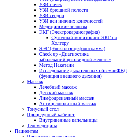
УЗИ почек
УЗИ брюшной полости
УЗИ сердца
УЗИ вен нижних конечностей
Медицинские анализы
ЭКГ (Электрокардиография)
Cуточный мониторинг ЭКГ по
Холтеру
ЭЭГ (Электроэнце­фало­грамма)
Check up «Диагностика
заболеванийщитовидной железы»
Метод Накатани
Исследование дыхательных объемовФВД
(функция внешнего дыхания)
Массаж
Лечебный массаж
Детский массаж
Лимфодренажный массаж
Антицеллюлитный массаж
Тонусный стол
Процедурный кабинет
Внутривенные капельницы
Телемедицина
Пациентам
Программа лояльности