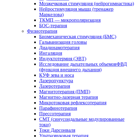
Мозжечковая стимуляция (нейрогимнастика)
Нейростимуляция мышц (тренажер
Маркелова)
ТКМП — микрополяризация
БОС-терапия
Физиотерапия
Биомеханическая стимуляция (БМС)
Гальванизация головы
Диадинамотерапия
Ингаляция
Индуктотермия (ЭВТ)
Исследование дыхательных объемовФВД
(функция внешнего дыхания)
КУФ зева и носа
Лазеропунктура
Лазеротерапия
Магнитотерапия (ПМП)
Магнитно-лазерная терапия
Микротоковая рефлексотерапия
Парафинотерапия
Прессотерапия
СМТ (синусоидальные модулированные
токи)
Токи Дарсонваля
Ультразвуковая терапия