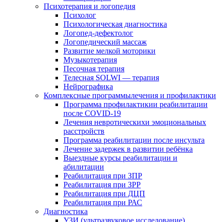
Психотерапия и логопедия
Психолог
Психологическая диагностика
Логопед-дефектолог
Логопедический массаж
Развитие мелкой моторики
Музыкотерапия
Песочная терапия
Телесная SOLWI — терапия
Нейрографика
Комплексные программылечения и профилактики
Программа профилактикии реабилитации
после COVID-19
Лечения невротическихи эмоциональных
расстройств
Программа реабилитации после инсульта
Лечение задержек в развитии ребёнка
Выездные курсы реабилитации и
абилитации
Реабилитация при ЗПР
Реабилитация при ЗРР
Реабилитация при ДЦП
Реабилитация при РАС
Диагностика
УЗИ (ультразвуковое исследование)