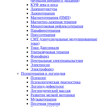
(функция внешнего дыхания)
КУФ зева и носа
Лазеропунктура
Лазеротерапия
Магнитотерапия (ПМП)
Магнитно-лазерная терапия
Микротоковая рефлексотерапия
Парафинотерапия
Прессотерапия
СМТ (синусоидальные модулированные
токи)
Токи Дарсонваля
Ультразвуковая терапия
Фонофорез
Центральная электроанальгезия
Электросон
Электрофорез
Психотерапия и логопедия
Психолог
Психологическая диагностика
Логопед-дефектолог
Логопедический массаж
Развитие мелкой моторики
Музыкотерапия
Песочная терапия