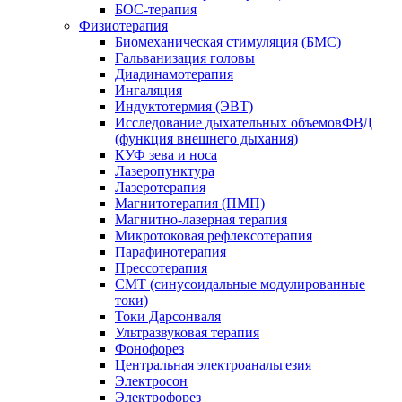
БОС-терапия
Физиотерапия
Биомеханическая стимуляция (БМС)
Гальванизация головы
Диадинамотерапия
Ингаляция
Индуктотермия (ЭВТ)
Исследование дыхательных объемовФВД
(функция внешнего дыхания)
КУФ зева и носа
Лазеропунктура
Лазеротерапия
Магнитотерапия (ПМП)
Магнитно-лазерная терапия
Микротоковая рефлексотерапия
Парафинотерапия
Прессотерапия
СМТ (синусоидальные модулированные
токи)
Токи Дарсонваля
Ультразвуковая терапия
Фонофорез
Центральная электроанальгезия
Электросон
Электрофорез