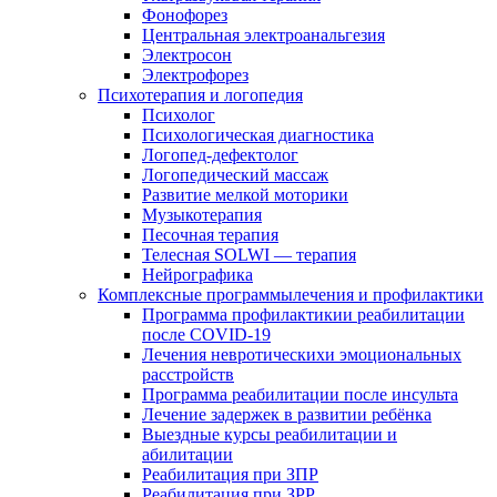
Фонофорез
Центральная электроанальгезия
Электросон
Электрофорез
Психотерапия и логопедия
Психолог
Психологическая диагностика
Логопед-дефектолог
Логопедический массаж
Развитие мелкой моторики
Музыкотерапия
Песочная терапия
Телесная SOLWI — терапия
Нейрографика
Комплексные программылечения и профилактики
Программа профилактикии реабилитации
после COVID-19
Лечения невротическихи эмоциональных
расстройств
Программа реабилитации после инсульта
Лечение задержек в развитии ребёнка
Выездные курсы реабилитации и
абилитации
Реабилитация при ЗПР
Реабилитация при ЗРР