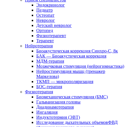
Эндокринолог
Педиатр
Остеопат
Невролог
Детский невролог
Ортопед
Физиотерапевт
Терапевт
Нейротерапия
Биоакустическая коррекция Синхро-С, 8к
БАК — Биоакустическая коррекция
МДМ-терапия
Мозжечковая стимуляция (нейрогимнастика)
Нейростимуляция мышц (тренажер
Маркелова)
ТКМП — микрополяризация
БОС-терапия
Физиотерапия
Биомеханическая стимуляция (БМС)
Гальванизация головы
Диадинамотерапия
Ингаляция
Индуктотермия (ЭВТ)
Исследование дыхательных объемовФВД