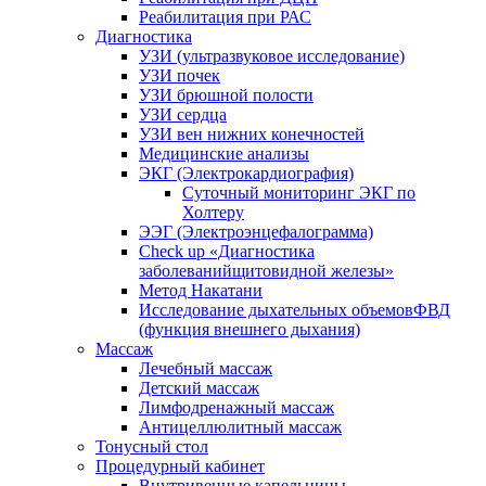
Реабилитация при РАС
Диагностика
УЗИ (ультразвуковое исследование)
УЗИ почек
УЗИ брюшной полости
УЗИ сердца
УЗИ вен нижних конечностей
Медицинские анализы
ЭКГ (Электрокардиография)
Cуточный мониторинг ЭКГ по
Холтеру
ЭЭГ (Электроэнце­фало­грамма)
Check up «Диагностика
заболеванийщитовидной железы»
Метод Накатани
Исследование дыхательных объемовФВД
(функция внешнего дыхания)
Массаж
Лечебный массаж
Детский массаж
Лимфодренажный массаж
Антицеллюлитный массаж
Тонусный стол
Процедурный кабинет
Внутривенные капельницы