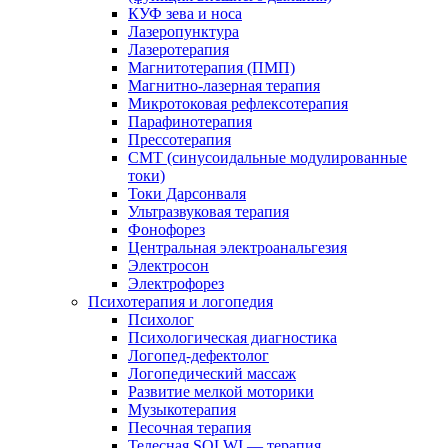
КУФ зева и носа
Лазеропунктура
Лазеротерапия
Магнитотерапия (ПМП)
Магнитно-лазерная терапия
Микротоковая рефлексотерапия
Парафинотерапия
Прессотерапия
СМТ (синусоидальные модулированные
токи)
Токи Дарсонваля
Ультразвуковая терапия
Фонофорез
Центральная электроанальгезия
Электросон
Электрофорез
Психотерапия и логопедия
Психолог
Психологическая диагностика
Логопед-дефектолог
Логопедический массаж
Развитие мелкой моторики
Музыкотерапия
Песочная терапия
Телесная SOLWI — терапия