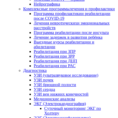
Нейрографика
Комплексные программылечения и профилактики
Программа профилактикии реабилитации
после COVID-19
Лечения невротическихи эмоциональных
расстройств
Программа реабилитации после инсульта
Лечение задержек в развитии ребёнка
Выездные курсы реабилитации и
абилитации
Реабилитация при ЗПР
Реабилитация при ЗРР
Реабилитация при ДЦП
Реабилитация при РАС
Диагностика
УЗИ (ультразвуковое исследование)
УЗИ почек
УЗИ брюшной полости
УЗИ сердца
УЗИ вен нижних конечностей
Медицинские анализы
ЭКГ (Электрокардиография)
Cуточный мониторинг ЭКГ по
Холтеру
ЭЭГ (Электроэнце­фало­грамма)