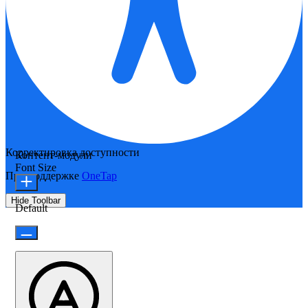
Корректировка доступности
Контент-модули
Font Size
При поддержке
OneTap
Hide Toolbar
Default