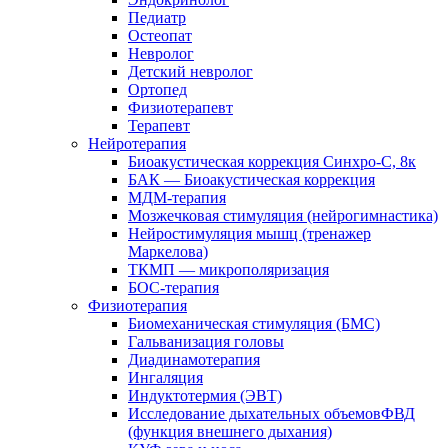
Педиатр
Остеопат
Невролог
Детский невролог
Ортопед
Физиотерапевт
Терапевт
Нейротерапия
Биоакустическая коррекция Синхро-С, 8к
БАК — Биоакустическая коррекция
МДМ-терапия
Мозжечковая стимуляция (нейрогимнастика)
Нейростимуляция мышц (тренажер
Маркелова)
ТКМП — микрополяризация
БОС-терапия
Физиотерапия
Биомеханическая стимуляция (БМС)
Гальванизация головы
Диадинамотерапия
Ингаляция
Индуктотермия (ЭВТ)
Исследование дыхательных объемовФВД
(функция внешнего дыхания)