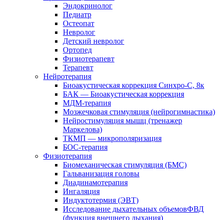
Эндокринолог
Педиатр
Остеопат
Невролог
Детский невролог
Ортопед
Физиотерапевт
Терапевт
Нейротерапия
Биоакустическая коррекция Синхро-С, 8к
БАК — Биоакустическая коррекция
МДМ-терапия
Мозжечковая стимуляция (нейрогимнастика)
Нейростимуляция мышц (тренажер
Маркелова)
ТКМП — микрополяризация
БОС-терапия
Физиотерапия
Биомеханическая стимуляция (БМС)
Гальванизация головы
Диадинамотерапия
Ингаляция
Индуктотермия (ЭВТ)
Исследование дыхательных объемовФВД
(функция внешнего дыхания)