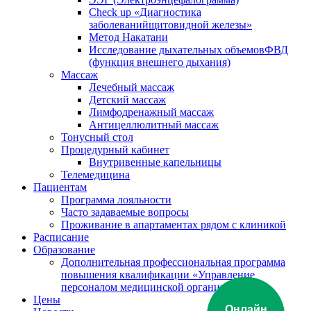
Check up «Диагностика
заболеванийщитовидной железы»
Метод Накатани
Исследование дыхательных объемовФВД
(функция внешнего дыхания)
Массаж
Лечебный массаж
Детский массаж
Лимфодренажный массаж
Антицеллюлитный массаж
Тонусный стол
Процедурный кабинет
Внутривенные капельницы
Телемедицина
Пациентам
Программа лояльности
Часто задаваемые вопросы
Проживание в апартаментах рядом с клиникой
Расписание
Образование
Дополнительная профессиональная программа
повышения квалификации «Управление
персоналом медицинской организации»
Цены
Онлайн