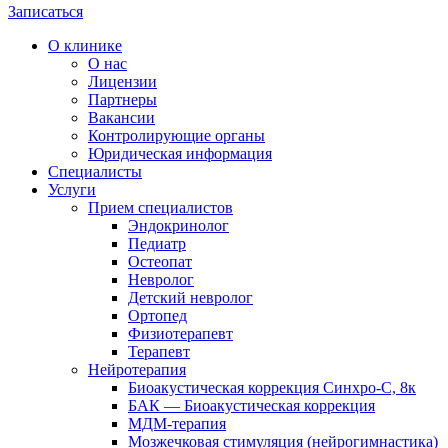
Записаться
О клинике
О нас
Лицензии
Партнеры
Вакансии
Контролирующие органы
Юридическая информация
Специалисты
Услуги
Прием специалистов
Эндокринолог
Педиатр
Остеопат
Невролог
Детский невролог
Ортопед
Физиотерапевт
Терапевт
Нейротерапия
Биоакустическая коррекция Синхро-С, 8к
БАК — Биоакустическая коррекция
МДМ-терапия
Мозжечковая стимуляция (нейрогимнастика)