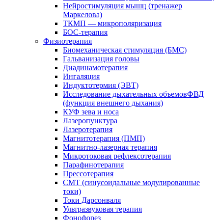
Нейростимуляция мышц (тренажер
Маркелова)
ТКМП — микрополяризация
БОС-терапия
Физиотерапия
Биомеханическая стимуляция (БМС)
Гальванизация головы
Диадинамотерапия
Ингаляция
Индуктотермия (ЭВТ)
Исследование дыхательных объемовФВД
(функция внешнего дыхания)
КУФ зева и носа
Лазеропунктура
Лазеротерапия
Магнитотерапия (ПМП)
Магнитно-лазерная терапия
Микротоковая рефлексотерапия
Парафинотерапия
Прессотерапия
СМТ (синусоидальные модулированные
токи)
Токи Дарсонваля
Ультразвуковая терапия
Фонофорез