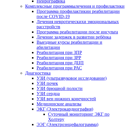
Нейрографика
Комплексные программылечения и профилактики
Программа профилактикии реабилитации
после COVID-19
Лечения невротическихи эмоциональных
расстройств
Программа реабилитации после инсульта
Лечение задержек в развитии ребёнка
Выездные курсы реабилитации и
абилитации
Реабилитация при ЗПР
Реабилитация при ЗРР
Реабилитация при ДЦП
Реабилитация при РАС
Диагностика
УЗИ (ультразвуковое исследование)
УЗИ почек
УЗИ брюшной полости
УЗИ сердца
УЗИ вен нижних конечностей
Медицинские анализы
ЭКГ (Электрокардиография)
Cуточный мониторинг ЭКГ по
Холтеру
ЭЭГ (Электроэнце­фало­грамма)