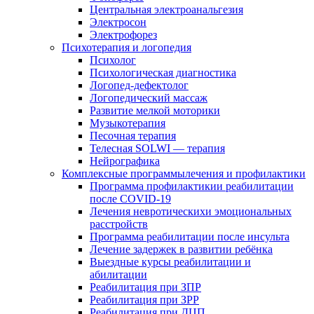
Центральная электроанальгезия
Электросон
Электрофорез
Психотерапия и логопедия
Психолог
Психологическая диагностика
Логопед-дефектолог
Логопедический массаж
Развитие мелкой моторики
Музыкотерапия
Песочная терапия
Телесная SOLWI — терапия
Нейрографика
Комплексные программылечения и профилактики
Программа профилактикии реабилитации
после COVID-19
Лечения невротическихи эмоциональных
расстройств
Программа реабилитации после инсульта
Лечение задержек в развитии ребёнка
Выездные курсы реабилитации и
абилитации
Реабилитация при ЗПР
Реабилитация при ЗРР
Реабилитация при ДЦП