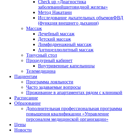
Check up «Диагностика
заболеванийщитовидной железы»
Метод Накатани
Исследование дыхательных объемовФВД
(функция внешнего дыхания)
Массаж
Лечебный массаж
Детский массаж
Лимфодренажный массаж
Антицеллюлитный массаж
Тонусный стол
Процедурный кабинет
Внутривенные капельницы
Телемедицина
Пациентам
Программа лояльности
Часто задаваемые вопросы
Проживание в апартаментах рядом с клиникой
Расписание
Образование
Дополнительная профессиональная программа
повышения квалификации «Управление
персоналом медицинской организации»
Цены
Новости