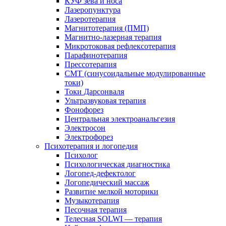
КУФ зева и носа
Лазеропунктура
Лазеротерапия
Магнитотерапия (ПМП)
Магнитно-лазерная терапия
Микротоковая рефлексотерапия
Парафинотерапия
Прессотерапия
СМТ (синусоидальные модулированные
токи)
Токи Дарсонваля
Ультразвуковая терапия
Фонофорез
Центральная электроанальгезия
Электросон
Электрофорез
Психотерапия и логопедия
Психолог
Психологическая диагностика
Логопед-дефектолог
Логопедический массаж
Развитие мелкой моторики
Музыкотерапия
Песочная терапия
Телесная SOLWI — терапия